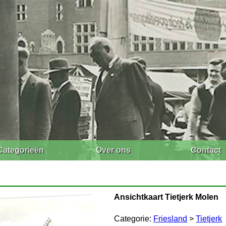
Categorieën
Over ons
Contact
Ansichtkaart Tietjerk Molen
Categorie:
Friesland
>
Tietjerk