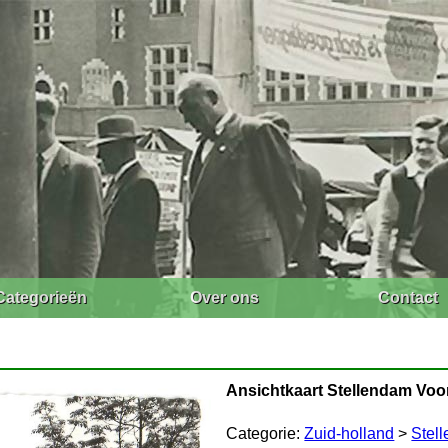
Categorieën
Over ons
Contact
Ansichtkaart Stellendam Voo
Categorie:
Zuid-holland
>
Stel