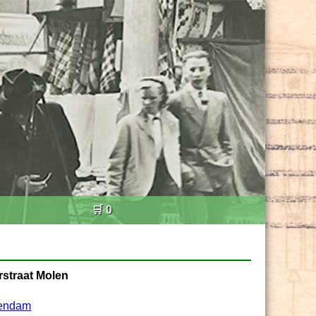
🛒 0
rstraat Molen
lendam