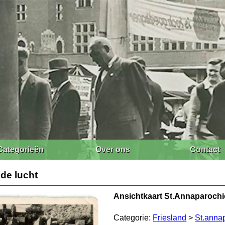
Categorieën
Over ons
Contact
 de lucht
Ansichtkaart St.Annaparochie
Categorie:
Friesland
>
St.anna