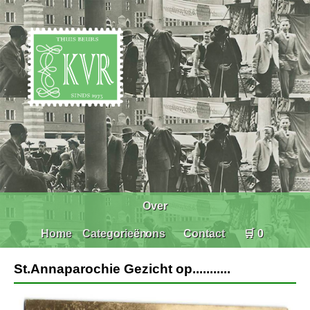
Over
Home
Categorieën
ons
Contact
🛒 0
St.Annaparochie Gezicht op...........