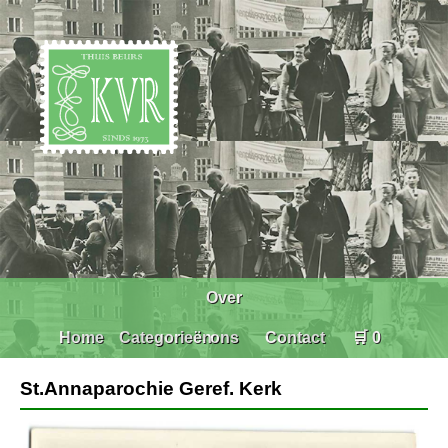
Over
Home
Categorieën
ons
Contact
🛒 0
St.Annaparochie Geref. Kerk