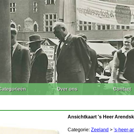
Categorieën
Over ons
Contact
Ansichtkaart 's Heer Arendsk
Categorie:
Zeeland
>
's-heer-a