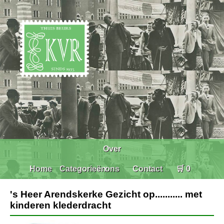
Over
Home
Categorieën
ons
Contact
🛒 0
's Heer Arendskerke Gezicht op........... met
kinderen klederdracht