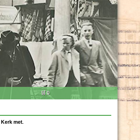
🛒 0
 Kerk met.