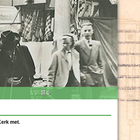
🛒 0
Kerk met.