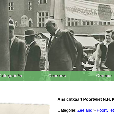
Categorieën
Over ons
Contact
Ansichtkaart Poortvliet N.H. 
Categorie:
Zeeland
>
Poortvliet