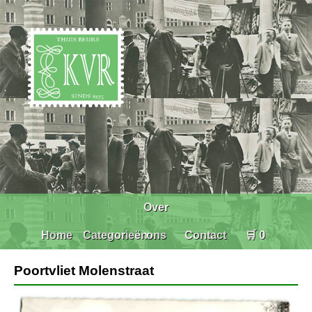
Over
Home
Categorieën
ons
Contact
🛒 0
Poortvliet Molenstraat