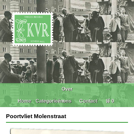
Over
Home
Categorieën
ons
Contact
🛒 0
Poortvliet Molenstraat