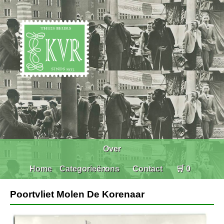
Over
Home
Categorieën
ons
Contact
🛒 0
Poortvliet Molen De Korenaar