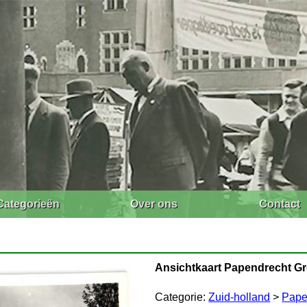
Categorieën
Over ons
Contact
Ansichtkaart Papendrecht Groe
Categorie:
Zuid-holland
>
Pape