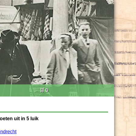
🛒 0
ten uit in 5 luik
ndrecht