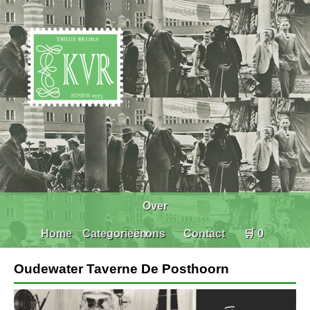
Over
Home
Categorieën
ons
Contact
🛒 0
Oudewater Taverne De Posthoorn