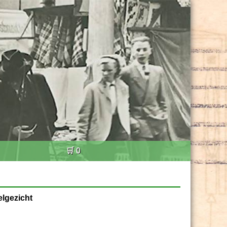
🛒 0
elgezicht