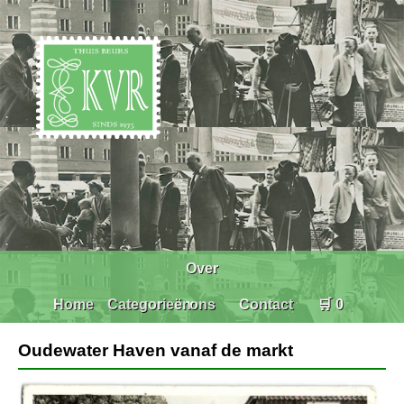
Over
Home
Categorieën
ons
Contact
🛒 0
Oudewater Haven vanaf de markt