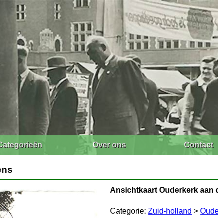
Categorieën
Over ons
Contact
ens
Ansichtkaart Ouderkerk aan 
Categorie:
Zuid-holland
>
Oude