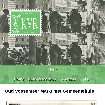
Over
Home
Categorieën
ons
Contact
🛒 0
Oud Vossemeer Markt met Gemeentehuis