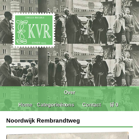
Over
Home
Categorieën
ons
Contact
🛒 0
Noordwijk Rembrandtweg