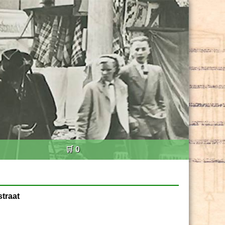
🛒 0
traat