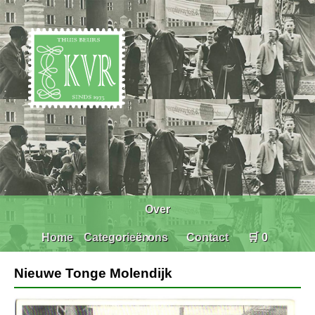
Over
Home
Categorieën
ons
Contact
🛒 0
Nieuwe Tonge Molendijk