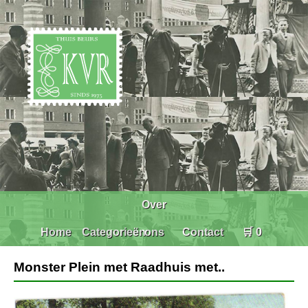
Over
Home
Categorieën
ons
Contact
🛒 0
Monster Plein met Raadhuis met..