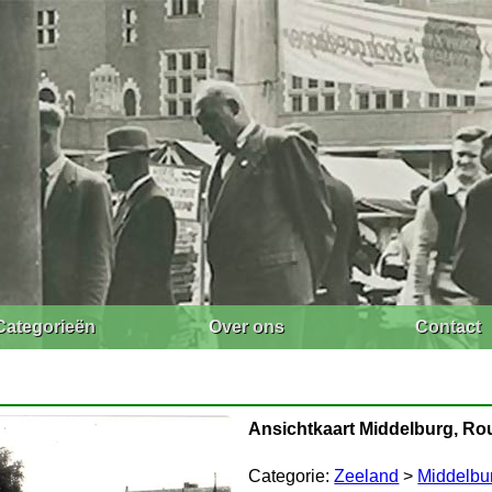
Categorieën
Over ons
Contact
Ansichtkaart Middelburg, R
Categorie:
Zeeland
>
Middelbu