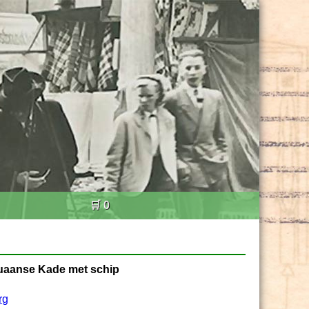
🛒 0
ouaanse Kade met schip
rg