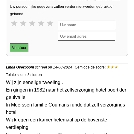
Uw persoonlijke gegevens zullen verder niet worden gebruikt of
getoond.
1 star
2 stars
3 stars
4 stars
5 stars
Verstuur
Linda Overboom
schreef op 14-08-2024
Gemiddelde score:
Totale score: 3 sterren
Wij zijn eeneiige tweeling .
En gingen in 1982 naar het zelfverzorging hotel poort der
geulvallei
In Meerssen familie Coumans runde dat zelf verzorgings
hotel.
Wij kregen een kamer helemaal op de bovenste
verdieping.