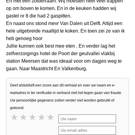
En met een zolderraam. Wij moesten heel veel trappen
op om boven te komen. En in de keuken hadden wij
gastel nr 8 die had 2 gaspitten.
En naast ons stond mevr Van Dalen uit Delft. Altijd een
hele uitgebreide maaltijd te koken. En toen zei ze van ik
heb genoeg hoor
Jullie kunnen ook best mee eten . En verder lag het
zelfverzorgings hotel de Poort der geulvallei vlakbij
station Meersen dat was ideaal voor om dagjes weg te
gaan. Naar Maastricht En Valkenburg.
Geef alstublieft een score aan dit verhaal en voer uw naam en e-
mailadres in ter verificatie in verband met het tegen gaan van fraude.
Uw persoonlijke gegevens zullen verder niet worden gebruikt of
getoond.
1 star
2 stars
3 stars
4 stars
5 stars