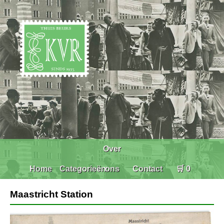
Over
Home
Categorieën
ons
Contact
🛒 0
Maastricht Station