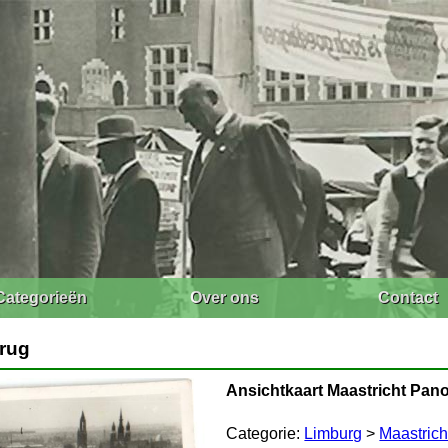
Categorieën
Over ons
Contact
brug
Ansichtkaart Maastricht Pan
Categorie:
Limburg
>
Maastrich