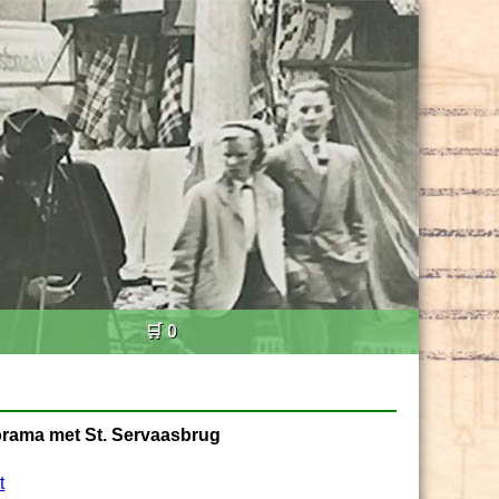
🛒 0
orama met St. Servaasbrug
t