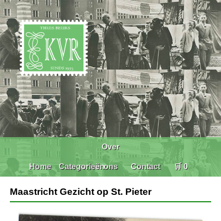
Over
Home
Categorieën
ons
Contact
🛒 0
Maastricht Gezicht op St. Pieter