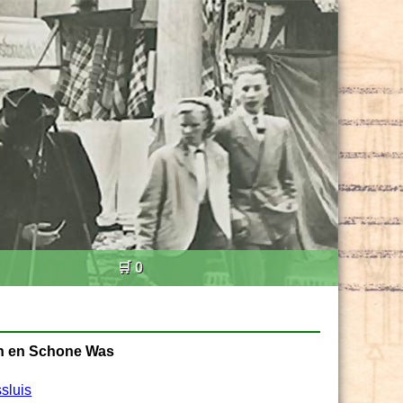
🛒 0
en en Schone Was
sluis