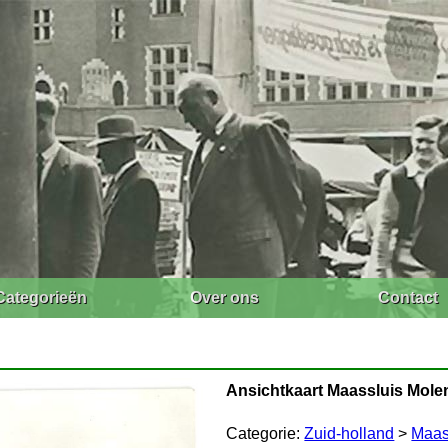
Categorieën
Over ons
Contact
Ansichtkaart Maassluis Mol
Categorie:
Zuid-holland
>
Maas