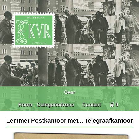
Over
Home
Categorieën
ons
Contact
🛒 0
Lemmer Postkantoor met... Telegraafkantoor