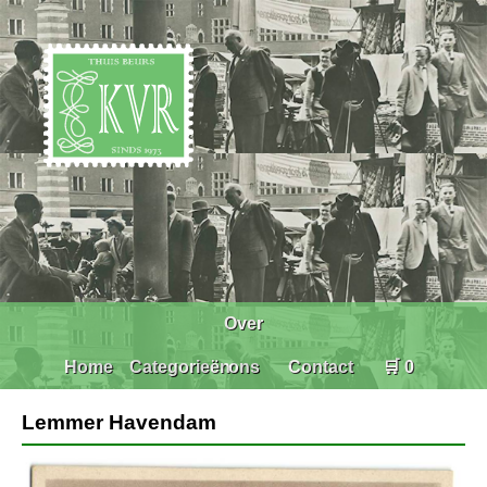
Over
Home
Categorieën
ons
Contact
🛒 0
Lemmer Havendam