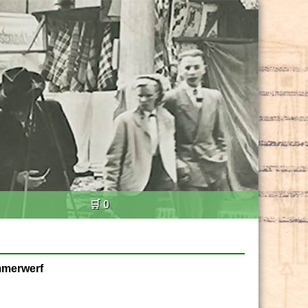
🛒 0
mmerwerf