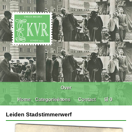
Over
Home
Categorieën
ons
Contact
🛒 0
Leiden Stadstimmerwerf