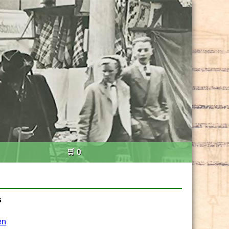
🛒 0
s
en