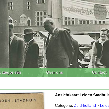
Categorieën
Over ons
Contact
Ansichtkaart Leiden Stadhui
Categorie:
Zuid-holland
>
Leid