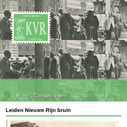
Over
Home
Categorieën
ons
Contact
🛒 0
Leiden Nieuwe Rijn bruin