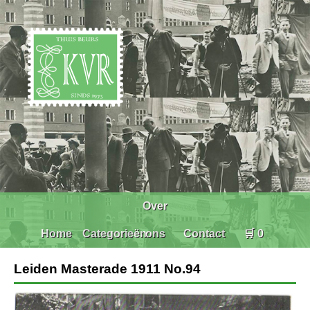
Over
Home
Categorieën
ons
Contact
🛒 0
Leiden Masterade 1911 No.94