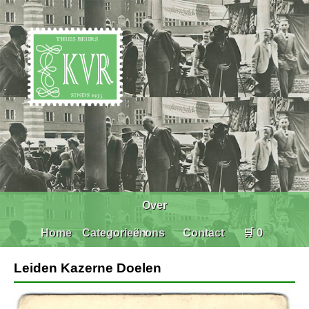
Over
Home
Categorieën
ons
Contact
🛒 0
Leiden Kazerne Doelen