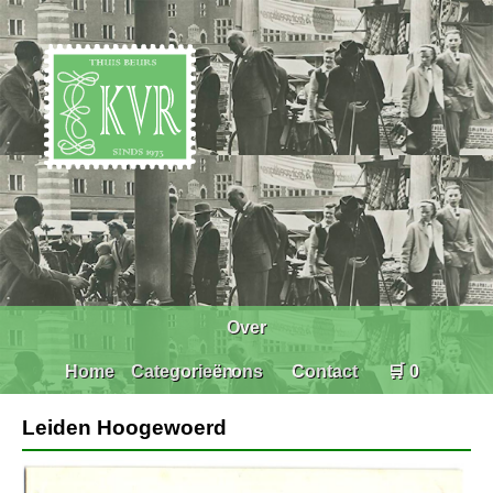
Over
Home
Categorieën
ons
Contact
🛒 0
Leiden Hoogewoerd