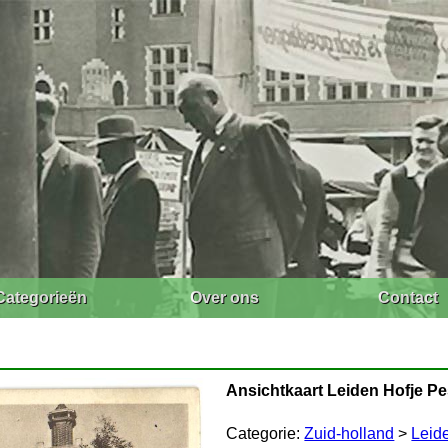
Categorieën
Over ons
Contact
Ansichtkaart Leiden Hofje Pe
Categorie:
Zuid-holland
>
Leid