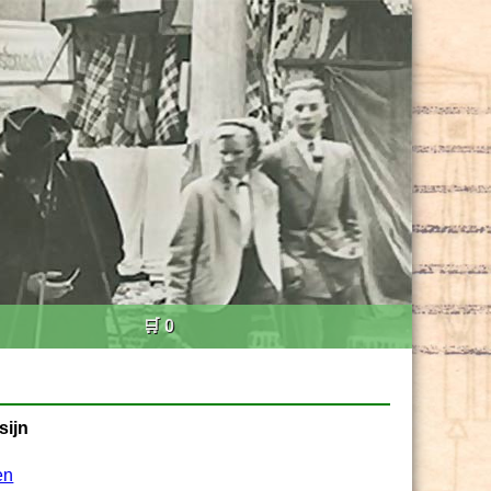
🛒 0
sijn
en