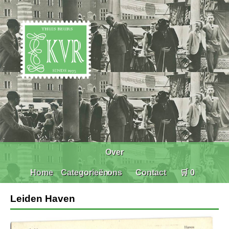
Over
Home
Categorieën
ons
Contact
🛒 0
Leiden Haven