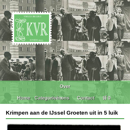
Over
Home
Categorieën
ons
Contact
🛒 0
Krimpen aan de IJssel Groeten uit in 5 luik