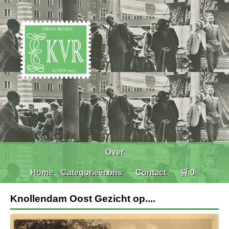
Over
Home
Categorieën
ons
Contact
🛒 0
Knollendam Oost Gezicht op....