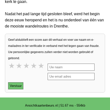
kerk te gaan.
Nadat het pad lange tijd gesloten bleef, werd het begin
deze eeuw heropend en het is nu onderdeel van één van
de mooiste wandelroutes in Drenthe.
Geef alstublieft een score aan dit verhaal en voer uw naam en e-
mailadres in ter verificatie in verband met het tegen gaan van fraude.
Uw persoonlijke gegevens zullen verder niet worden gebruikt of
getoond.
1 star
2 stars
3 stars
4 stars
5 stars
Verstuur
Ansichtkaartenbeurs.nl | 51.67 ms - 554kb