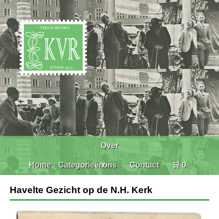
Over
Home
Categorieën
ons
Contact
🛒 0
Havelte Gezicht op de N.H. Kerk