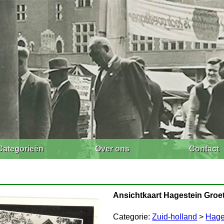
Categorieën
Over ons
Contact
Ansichtkaart Hagestein Groete
Categorie:
Zuid-holland
>
Hage