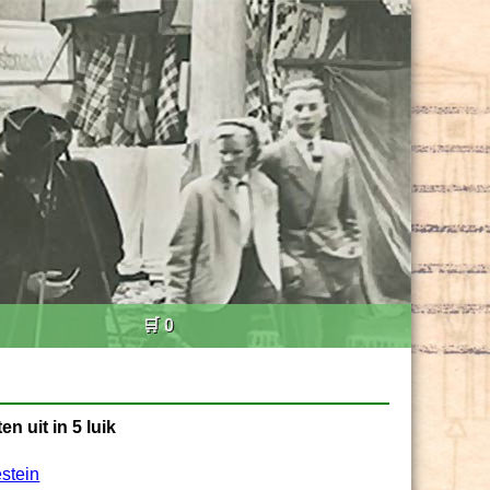
🛒 0
n uit in 5 luik
stein