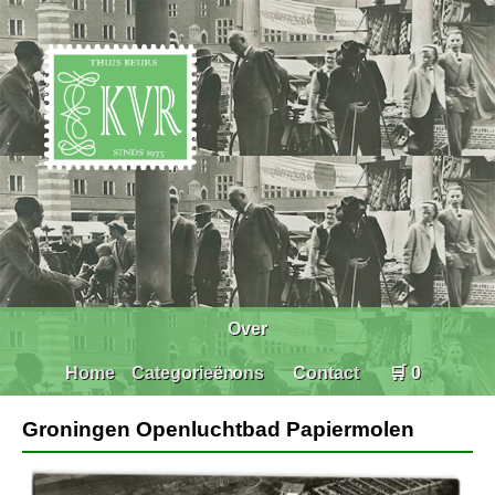
Over
Home
Categorieën
ons
Contact
🛒 0
Groningen Openluchtbad Papiermolen