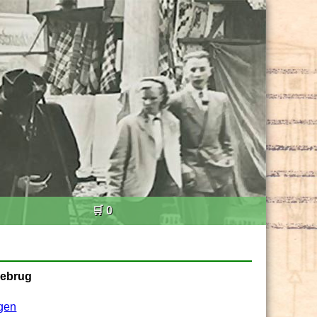
🛒 0
rebrug
gen