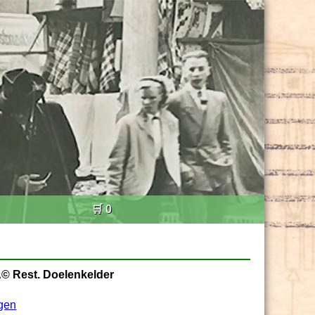
🛒 0
© Rest. Doelenkelder
gen