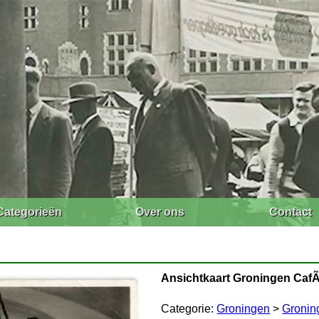
Categorieën
Over ons
Contact
Ansichtkaart Groningen CafÃ
Categorie:
Groningen
>
Gronin