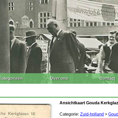
Categorieën
Over ons
Contact
Ansichtkaart Gouda Kerkgla
Categorie:
Zuid-holland
>
Gou