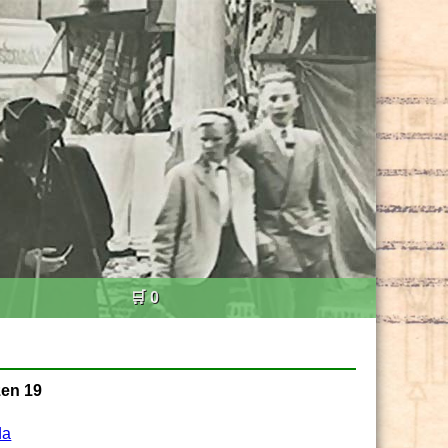
🛒 0
zen 19
da