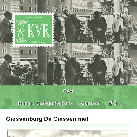
Over
Home
Categorieën
ons
Contact
🛒 0
Giessenburg De Giessen met