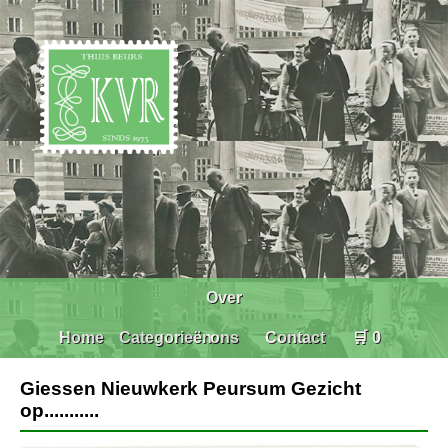
Over
Home
Categorieën
ons
Contact
🛒 0
Giessen Nieuwkerk Peursum Gezicht
op...........