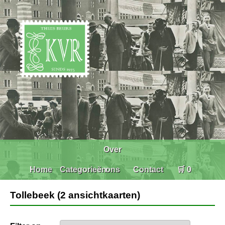
Over
Home
Categorieën
ons
Contact
🛒 0
Tollebeek (2 ansichtkaarten)