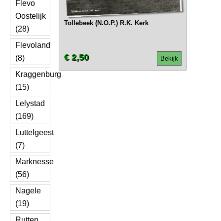
Flevo
Oostelijk
Tollebeek (N.O.P.) R.K. Kerk
(28)
Flevoland
€ 2,50
(8)
Bekijk
Kraggenburg
(15)
Lelystad
(169)
Luttelgeest
(7)
Marknesse
(56)
Nagele
(19)
Rutten