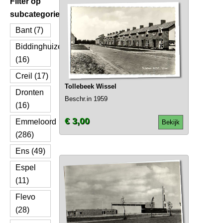
Filter op
subcategorie
Bant (7)
Biddinghuizen
(16)
Creil (17)
Tollebeek Wissel
Dronten
Beschr.in 1959
(16)
€ 3,00
Emmeloord
Bekijk
(286)
Ens (49)
Espel
(11)
Flevo
(28)